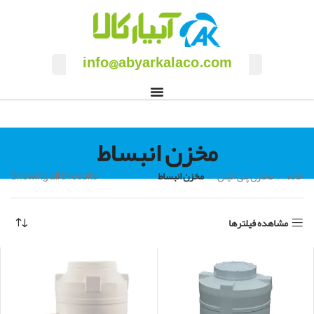
info@abyarkalaco.com
مخزن انبساط
خانه
مخازن پلی اتیلن
مخزن انبساط
Showing all 8 results
مشاهده فیلترها