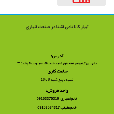
آبیار کالا نامی آشنا در صنعت آبیاری
آدرس:
مشهد، بزرگراه پیامبر اعظم، بلوار شاهد، شاهد 68، امام دوست 5، پلاک 70.1
ساعت کاری:
شنبه تا پنج شنبه 8 تا 16
واحد فروش:
خانم اعتباری: 09153375319
خانم عقیقی: 09153534317