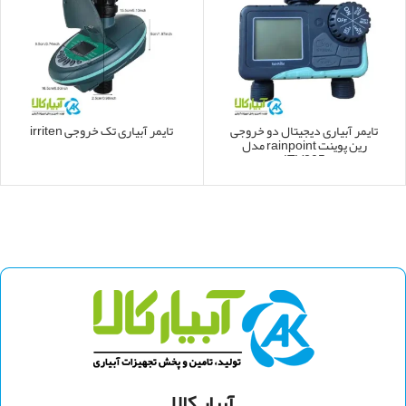
تایمر آبیاری دیجیتال دو خروجی
تایمر آبیاری تک خروجی irriten
رین پوینت rainpoint مدل
ITV205
آبیار کالا