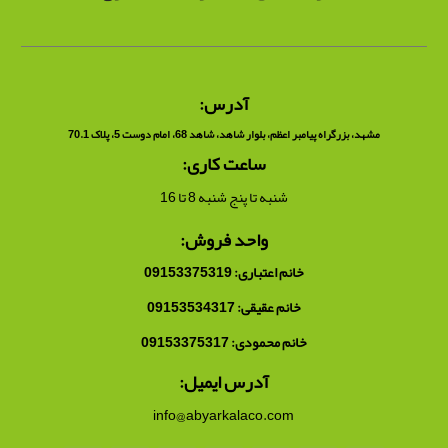
آدرس:
مشهد، بزرگراه پیامبر اعظم، بلوار شاهد، شاهد 68، امام دوست 5، پلاک 70.1
ساعت کاری:
شنبه تا پنج شنبه 8 تا 16
واحد فروش:
خانم اعتباری: 09153375319
خانم عقیقی: 09153534317
خانم محمودی: 09153375317
آدرس ایمیل:
info@abyarkalaco.com