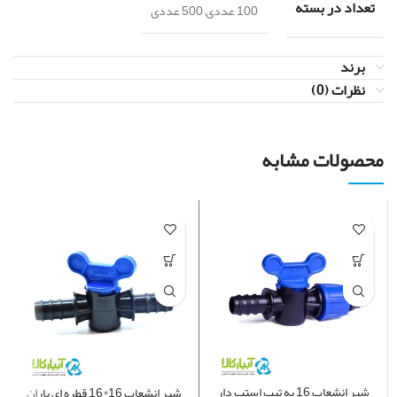
تعداد در بسته
100 عددی, 500 عددی
برند
نظرات (0)
محصولات مشابه
شیر انشعاب 16 به تیپ استپ دار
شیر انشعاب 16*16 قطره ای باران