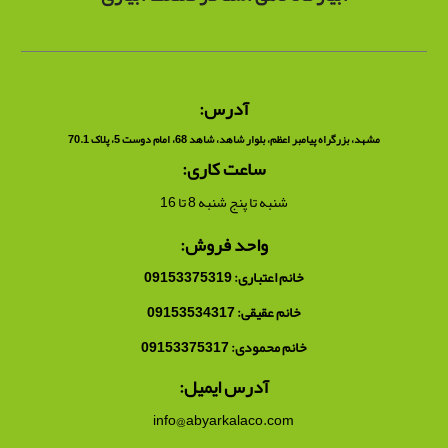
آدرس:
مشهد، بزرگراه پیامبر اعظم، بلوار شاهد، شاهد 68، امام دوست 5، پلاک 70.1
ساعت کاری:
شنبه تا پنج شنبه 8 تا 16
واحد فروش:
خانم اعتباری: 09153375319
خانم عقیقی: 09153534317
خانم محمودی: 09153375317
آدرس ایمیل:
info@abyarkalaco.com