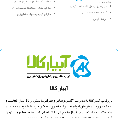
تولید شده از مواد نو پتروشیمی
مشخصات:
تیپ درز از بغل 20 سانت آرس
دارای نشان استاندارد ملی ایران
کشور سازنده : ایران
دارای تاییدیه جهاد کشاورزی
برند : آرس
در فواصل 10، 20 و 30 سانت
متراژ هر حلقه : 1000 متر
دارای 4 درصد انتی یو وی
فاصله هر درز : 20 cm
میزان آبدهی 3 - 3.5 لیتر در ساعت
آبدهی هر درز :
مناسب برای کشت های ردیفی
قطر خروجی : 16.5 میلی متر
ضمانت یک فصل زراعی کشت
فشار کاری : 0.6 -1 بار
جهت خرید برند های دیگر
نوار تیپ بغل
ضخامت : 175 میکرون
دوخت
کلیک کنید
ساخته شده از مواد درجه یک
پتروشیمی
مقاومت در برابر نور خروشید و
سموم شیمیایی
لطفا جهت استعلام موجودی و ثبت
آبیار کالا
سفارش تماس بگیرید
بازرگانی آبیار کالا با مدیریت
آقایان
رسایی و
مهرابی
با بیش از 18 سال فعالیت و
سابقه در زمینه فروش انواع تجهیزات آبیاری، افتخار دارد تا با توجه به مساله
مدیریت آب و استفاده بهینه از منابع آبی با شناسایی نیاز به سیستم های نوین
آبیاری در کشور اقدام به تولید و واردات تجهیزات آبیاری نموده.