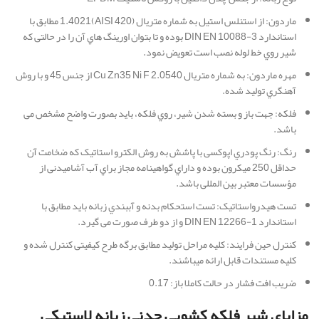
ماردون: از استنلس استیل به شماره متریال (AISI 420)1.4021 مطابق با
استاندارد DIN EN 10088-3 بوده و تا بتوان اورینگ هاي آن را در حالتی که
شیر روي خط لوله نصب است تعویض نمود.
مهره ماردون: به شماره متریال 2.0540 Cu Zn35 Ni F از جنس 45 و با روش
آهنگري تولید شده.
فلکه: جهت باز و بسته شدن شیر، روي فلکه، باید بصورت واضح مشخص می
باشد.
رنگ: رنگ پودري اپوکسی با پاشش به روش الکترو استاتیک که ضخامت آن
حداقل 250 میکرون بوده و داراي گواهینامه مجاز براي آب آشامیدنی از
مؤسسات معتبر بین المللی باشد.
تست هیدرواستاتیک: تست استحکام بدنه و آببندي زبانه باید مطابق با
استاندارد DIN EN 12266-1 و از دو طرف صورت می گیرد.
کنترل حین فرایند: کلیه مراحل تولید مطابق برگه طرح کیفیتی کنترل شده و
کلیه مستندات قابل ارائه میباشند.
ضریب افت فشار در حالت کاملا باز: 0.17
مزایای شیر فلکه کشویی چدنی زبانه لاستیکی