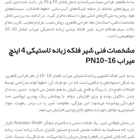
بدنه مقاوم، طراحی مهندسی‌شده و تحمل فشار 10 و 16 بار، باعث شده این شیر
در پروژه‌های مختلف از جمله شبکه‌های آب‌رسانی، خطوط فاضلاب، سیستم‌های
هوا، روغن و حتی گازهای خنثی مورد استفاده قرار گیرد. در ادامه، به بررسی کامل
مشخصات فنی، استانداردها، طراحی ظاهری، روش نصب، مزایا و معایب، کاربردها و
نکات مهم هنگام خرید شیر فلکه چدنی زبانه لاستیکی میراب فشار 10-16
خواهیم پرداخت.
مشخصات فنی شیر فلکه زبانه لاستیکی 4 اینچ
میراب PN10-16
بدنه شیر فلکه کشویی زبانه لاستیکی میراب فشار 10-16 از نظر طراحی ظاهری،
به شکل استوانه‌ای یا مکعبی است که در دو طرف آن، خطوط لوله به راحتی توسط
اتصالات فلنج‌دار یا رینگ و فلنچ پلی اتیلن به هم متصل می شوند. جنس بدنه از
چدن داکتیل بوده و برای افزایش دوام، با پوشش رنگ پودری اپوکسی ضد
خوردگی پوشیده می‌شود؛ این ویژگی، مقاومت شیر را در برابر رطوبت، مواد
شیمیایی و عوامل خورنده به‌طور قابل‌توجهی افزایش می‌دهد.
در بخش فوقانی شیر، یک فلکه دستی یا مکانیزم عملگر (Actuator Shaft) قرار
دارد که مستقیما به شافت متصل شده و مسئول کنترل حرکت زبانه است. زبانه
شیر که نقش اصلی در قطع یا وصل جریان را ایفا می‌کند، به شکل یک دیسک تخت