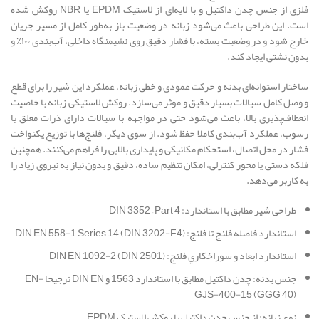
فلزی از جنس چدن داکتیل و با لایه‌ای از لاستیک EPDM یا NBR روکش شده
است. این طراحی باعث می‌شود زبانه در وضعیت باز به‌طور کامل از مسیر جریان
خارج شود و در وضعیت بسته، با فشار دقیق روی نشیمنگاه داخلی، آب‌بندی ۱۰۰٪ و
بدون نشتی ایجاد کند.
ساختار استوانه‌ای بدنه و حرکت عمودی و خطی زبانه، عملکرد این شیر را برای قطع‌
و وصل کامل سیالات بسیار دقیق و موثر می‌سازد. روکش لاستیکی زبانه با خاصیت
انعطاف‌پذیری بالا، باعث می‌شود حتی در مواجهه با سیالات دارای ذرات معلق یا
رسوب، عملکرد آب‌بندی کاملا حفظ شود. از سوی دیگر، فلنج‌ها با توزیع یکنواخت
فشار در محل اتصال، استحکام مکانیکی و پایداری بالایی را فراهم می‌کنند. همچنین
فلکه دستی یا محور کنترلی، امکان تنظیم ساده، دقیق و بدون نیاز به نیروی زیاد را
به کاربر می‌دهد.
طراحی شیر مطابق با استاندارد: DIN 3352 – Part 4
استاندارد فاصله فلنج تا فلنج: DIN EN 558-1 Series 14 (DIN 3202-F4)
استاندارد ابعاد و سوراخکاري فلنج: DIN EN 1092-2 (DIN 2501)
جنس بدنه: چدن داکتیل مطابق با استاندارد 1563 و DIN EN ترجیحا EN-
GJS-400-15 (GGG 40)
نوع زبانه: از جنس چدن داکتیل با روکش لاستیک EPDM