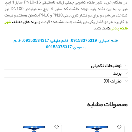
در هنگام خرید شیر فلکه کشویی چدنی زبانه لاستیکی PN10-16 سایز 4 اینچ
میراب به این نکته باید توجه داشت که سایز 4 اینچ به میلیمتر DN100 نیز
شناخته می شود و برای دو فشار کاری یعنی PN10 و PN16 یکسان هستند و قیمت
و کاربرد هردو فشار یکی می باشد. جهت مشاهده قیمت و
برند های مختلف
شیر
فلکه چدنی
ک
لیک کنید.
خانم
اعتباری:
09153375319
– خانم عقیقی:
09153534317 –
خانم
محمودی:
09153375317
توضیحات تکمیلی
برند
نظرات (0)
محصولات مشابه