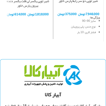
شیر توپی دو سر رابط پارس خاور
شیر توپی یکسر لی فلت یکسر دنده
بیرون پارس خاور
7,946,000
تومان
–
375,000
تومان
1,818,000
تومان
–
614,000
تومان
ویژگی ها:
سایز 90*90
نوع جنس: پلی پروپیلن
فشار کاری: 10 بار
دارای نشان استاندارد ملی
دارای تاییدیه جهاد کشاورزی
آبیار کالا
بازرگانی آبیار کالا با مدیریت
آقایان
رسایی و
مهرابی
با بیش از 18 سال فعالیت و