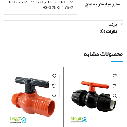
,
2*63
,
2.1/2*75
,
1*32
,
1.2*20
,
1.1/2*50
سایز میلیمتر به اینچ
3*90
,
3.4*25
,
2*75
برند
نظرات (0)
محصولات مشابه