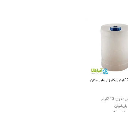
زن: 220 لیتر
لی اتیلن
: ذخیره کلر
87 سانت