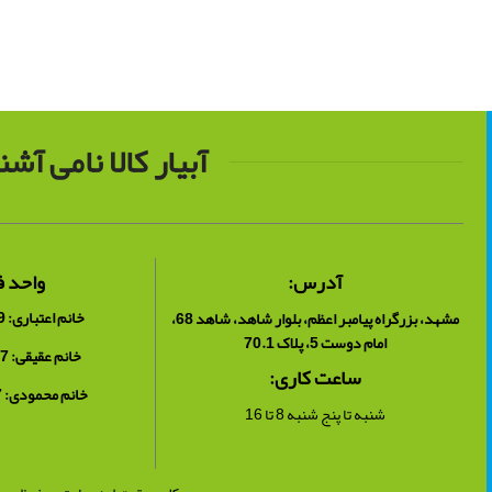
طول: 130 سانت
ارتفاع بد
عرض: 110 سانت
ارتفاع: 102 سانت
آبیار کالا نامی آش
آدرس:
واحد 
خانم اعتباری: 09153375319
مشهد، بزرگراه پیامبر اعظم، بلوار شاهد، شاهد 68،
امام دوست 5، پلاک 70.1
خانم عقیقی: 09153534317
ساعت کاری:
خانم محمودی: 09153375317
شنبه تا پنج شنبه 8 تا 16