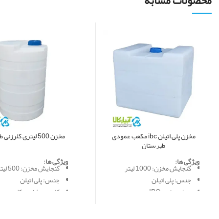
محصولات مشابه
مخزن پلی اتیلن ibc مکعب عمودی
مخزن 500 لیتری کلرزنی طبرستان
طبرستان
ویژگی ها:
ویژگی ها:
گنجایش مخزن: 1000 لیتر
گنجایش مخزن: 500 لیتر
جنس: پلی اتیلن
جنس: پلی اتیلن
مدل: مخزن IBC
کاربرد: ذخیره کلر
کاربرد: ذخیره مواد شیمیایی
قطر: 77 سانت
صنعتی
ارتفاع کل: 116 سانت