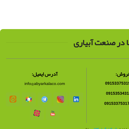
ون درب: 88 سانت
نا در صنعت آبیاری
فروش:
آدرس ایمیل:
info@abyarkalaco.com