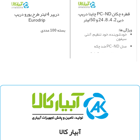
قطره چکان PC-ND چاینا دریپ –
دریپر 4 لیتر طرح یورو دریپ
دبی 2، 4، 8، 24 و 50 لیتر
Eurodrip
ویژگی ها:
بسته 100 عددی
خودشوینده، خود تنظیم، آنتی
سیفون
مدل PC-ND ضد چکه
مقاومت بالا در برابر گرفتگی
تولید شده با فن آوری پیشرفته روز
دنیا و مواد اولیه مرغوب
ضریب تغیرات بسیار پایین زیر 3 الی
4 درصد
دیافراگم سلیکونی مقاوم به مواد
شیمیایی، اسیدها و حشرات
تنظیم کننده آبدهی در دامنه فشار
0.5 تا 4 بار
با آبدهی 2، 4، 8، 24 و 50 لیتر در
ساعت
مناسب جهت استفاده در اراضی با
پستی و بلندی زیاد
آبیار کالا
قابل استفاده در نهالستان، تاکستان،
باغات، گلخانه، فضای سبز و نخیلات