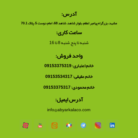
آدرس:
مشهد، بزرگراه پیامبر اعظم، بلوار شاهد، شاهد 68، امام دوست 5، پلاک 70.1
ساعت کاری:
شنبه تا پنج شنبه 8 تا 16
واحد فروش:
خانم اعتباری: 09153375319
خانم عقیقی: 09153534317
خانم محمودی: 09153375317
آدرس ایمیل:
info@abyarkalaco.com