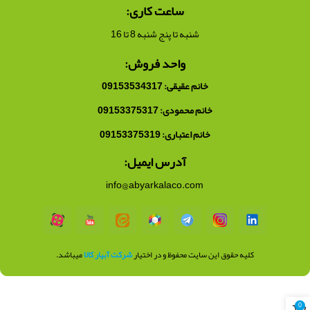
ساعت کاری:
شنبه تا پنج شنبه 8 تا 16
واحد فروش:
خانم عقیقی: 09153534317
خانم محمودی: 09153375317
خانم اعتباری: 09153375319
آدرس ایمیل:
info@abyarkalaco.com
کلیه حقوق این سایت محفوظ و در اختیار
شرکت آبیار کالا
میباشد.
0